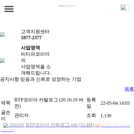
BTPKOREA
공지사항
공지사항
회사소개
고객지원센터
1877-2377
인사말
사업영역
사업영역
조직도
비티피코리아
건물종합관리
사업 및 관리실적
의
회사개요 및 연혁
사업영역을 소
시설물유지관리
개해드립니다.
사업 / 관리 실적
견적문의
인·허가사항 / 사회공헌활동
공지사항
믿음과 신뢰로 성장하는 기업
경비보안서비스
목록
견적문의
공지사항
청소미화서비스
BTP코리아 카탈로그 (20.10.19 버
등록
제목
22-05-04 14:03
방역/소독
공지사항
전)
일
글쓴
관리자
조회
1,130
인재파견/아웃소싱
이
201019_BTP코리아 카탈로그.pdf (33.4M)
[47]
DATE : 2022-05-04
14:03:36