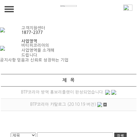
BTPKOREA
공지사항
공지사항
회사소개
고객지원센터
1877-2377
인사말
사업영역
사업영역
비티피코리아의
사업영역을 소개해
조직도
드립니다.
건물종합관리
공지사항
사업 및 관리실적
믿음과 신뢰로 성장하는 기업
회사개요 및 연혁
시설물유지관리
사업 / 관리 실적
견적문의
인·허가사항 / 사회공헌활동
제 목
경비보안서비스
견적문의
BTP코리아 방역 홍보리플렛이 완성되었습니다.
공지사항
청소미화서비스
BTP코리아 카탈로그 (20.10.19 버전)
방역/소독
공지사항
인재파견/아웃소싱