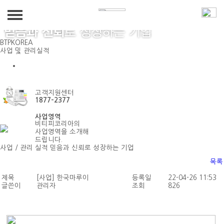
BTPKOREA
회사소개
사업 및 관리실적
사업 / 관리 실적
인사말
사업영역
조직도
고객지원센터
건물종합관리
사업 및 관리실적
1877-2377
회사개요 및 연혁
시설물유지관리
사업영역
사업 / 관리 실적
비티피코리아의
견적문의
인·허가사항 / 사회공헌활동
사업영역을 소개해
경비보안서비스
드립니다.
사업 / 관리 실적
믿음과 신뢰로 성장하는 기업
견적문의
공지사항
청소미화서비스
목록
방역/소독
공지사항
제목
[사업] 한국마루이
등록일
22-04-26 11:53
글쓴이
관리자
조회
826
인재파견/아웃소싱